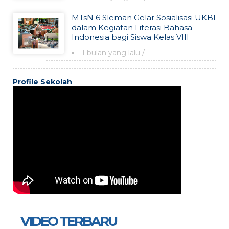
MTsN 6 Sleman Gelar Sosialisasi UKBI
dalam Kegiatan Literasi Bahasa
Indonesia bagi Siswa Kelas VIII
1 bulan yang lalu
/
Profile Sekolah
VIDEO TERBARU