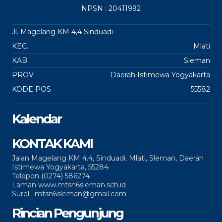
NPSN : 20411992
Jl. Magelang KM 4,4 Sinduadi
KEC.
Mlati
KAB.
Sleman
PROV.
Daerah Istimewa Yogyakarta
KODE POS
55582
Kalendar
KONTAK KAMI
Jalan Magelang KM 4.4, Sinduadi, Mlati, Sleman, Daerah
Istimewa Yogyakarta, 55284
Telepon (0274) 586274
Laman www.mtsn6sleman.sch.id
Surel : mtsn6sleman@gmail.com
Rincian Pengunjung