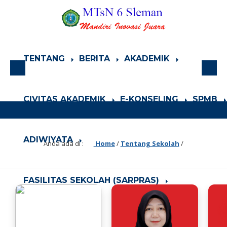
TENTANG
BERITA
AKADEMIK
CIVITAS AKADEMIK
E-KONSELING
SPMB
ADIWIYATA
Anda ada di :
Home
/
Tentang Sekolah
/
FASILITAS SEKOLAH (SARPRAS)