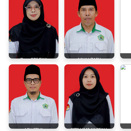
Dra. SRI EKA
MUH ZAIN
WIDIASTUTI
WIDODO, S.Pd.I
ADHITYA
SITI UMI ANIFAH,