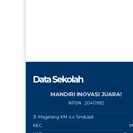
Data Sekolah
MANDIRI INOVASI JUARA!
NPSN : 20411992
Jl. Magelang KM 4,4 Sinduadi
KEC.
M