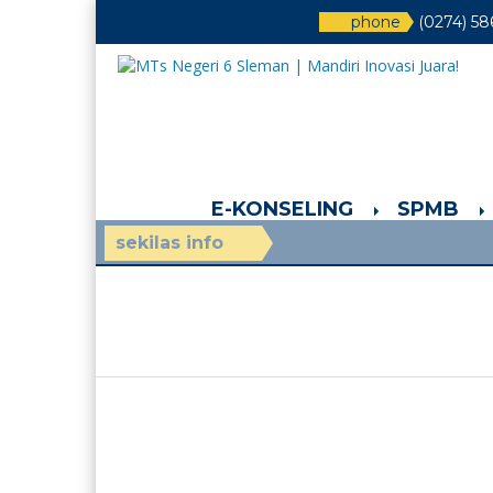
phone
(0274) 5
E-KONSELING
SPMB
spmb.id/020101/aturan
sekilas info