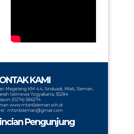
ONTAK KAMI
lan Magelang KM 4.4, Sinduadi, Mlati, Sleman,
erah Istimewa Yogyakarta, 55284
lepon (0274) 586274
man www.mtsn6sleman.sch.id
rel : mtsn6sleman@gmail.com
incian Pengunjung