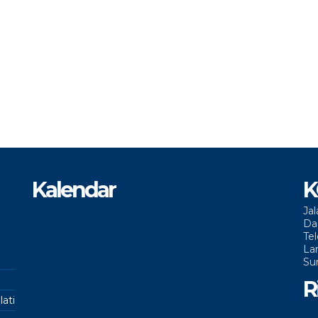
Kalendar
K
Ja
Da
Te
La
Su
R
lati