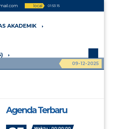
mail.com
local
01:53:15
TAS AKADEMIK
)
09-12-2025
Agenda Terbaru
Waktu : 00:00:00