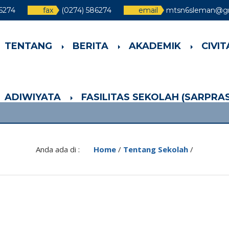
86274
fax
(0274) 586274
email
mtsn6sleman@g
TENTANG
BERITA
AKADEMIK
CIVI
ADIWIYATA
FASILITAS SEKOLAH (SARPRAS
Anda ada di :
Home
/
Tentang Sekolah
/