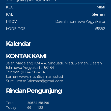
Jl. Magelang KM 4,4 Sinduadi
KEC.
Mlati
KAB.
Sleman
PROV.
Daerah Istimewa Yogyakarta
KODE POS
55582
Kalendar
KONTAK KAMI
Jalan Magelang KM 4.4, Sinduadi, Mlati, Sleman, Daerah
Istimewa Yogyakarta, 55284
Telepon (0274) 586274
Laman www.mtsn6sleman.sch.id
Surel : mtsn6sleman@gmail.com
Rincian Pengunjung
Total
30624
158490
Today
66
122