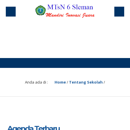
Anda ada di :
Home
/
Tentang Sekolah
/
Agenda Terbaru