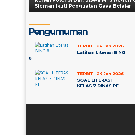
Sleman Ikuti Penguatan Gaya Belajar
Pengumuman
TERBIT :
24 Jan 2026
Latihan Literasi BING
8
"Ing ngarsa sung tu
TERBIT :
24 Jan 2026
SOAL LITERASI
KELAS 7 DINAS PE