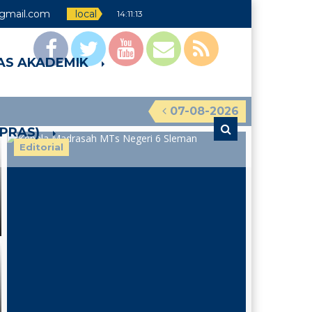
gmail.com
local
14:11:14
TAS AKADEMIK
07-08-2026
RPRAS)
Editorial