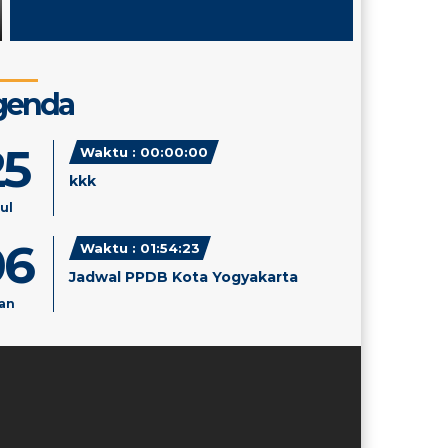
genda
25
Waktu : 00:00:00
kkk
Jul
wuri handayani."
06
Waktu : 01:54:23
Jadwal PPDB Kota Yogyakarta
an