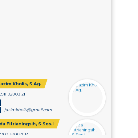
Jazim Kholis, S.Ag.
6911102003121
jazimkholis@gmail.com
Ida Fitrianingsih, S.Sos.I
7709162007012
KEPALA TU