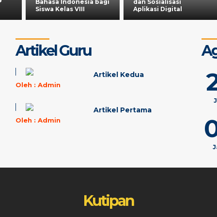
Bahasa Indonesia bagi
dan Sosialisasi
Siswa Kelas VIII
Aplikasi Digital
Artikel Guru
A
Artikel Kedua
Oleh :
Admin
Artikel Pertama
ladha, ing madya mangun karsa, tut 
Oleh :
Admin
- oleh
Liputan 6
J
Kutipan