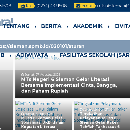
331508
fax
(0274) 4331508
email
mtsn6sleman@
ra!
TENTANG
BERITA
AKADEMIK
CIVI
tps://sleman.spmb.id/020101/aturan
MB
ADIWIYATA
FASILITAS SEKOLAH (SA
Jumat, 07 Agustus 2026
MTs Negeri 6 Sleman Gelar Literasi
Bersama Implementasi Cinta, Bangga,
dan Paham Rupiah
Jumat, 24 Juli 2026
Tingkatkan
Jumat, 31 Juli 2026
MTsN 6 Sleman Gelar
Pelayanan, MTsN 6
Sosialisasi UKBI dalam
Sleman Gelar Raker
Kegiatan Literasi
Tahfizh Takhassus 6
6