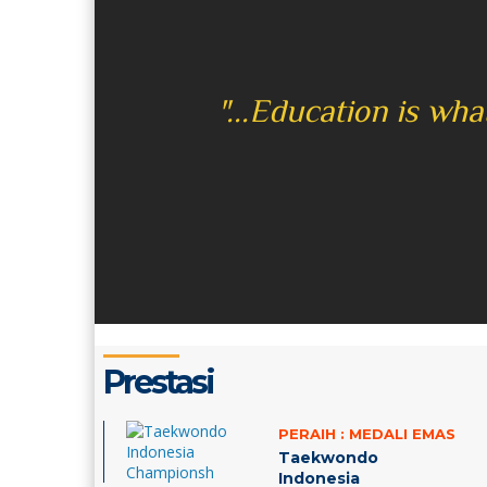
"...Education is wh
Prestasi
PERAIH :
MEDALI EMAS
Taekwondo
Indonesia