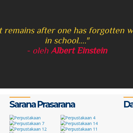
at remains after one has forgotten 
in school...."
- oleh
Albert Einstein
Sarana Prasarana
Da