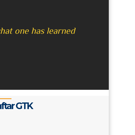
what one has learned
ftar GTK